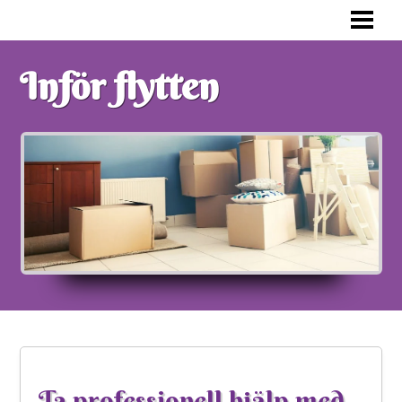
FÖRBERED DIG INFÖR FLYTTEN
KONSTEN ATT PACKA ETT FLYTTLAS
Inför flytten
FLYTTPACKA RÄTT
VAD SKA MAN TÄNKA PÅ
BLOGG
Ta professionell hjälp med