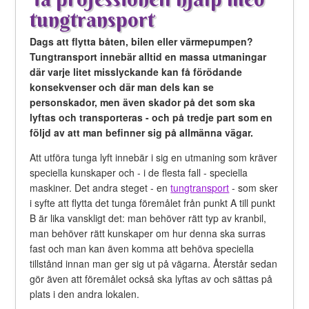
tungtransport
Dags att flytta båten, bilen eller värmepumpen?
Tungtransport innebär alltid en massa utmaningar
där varje litet misslyckande kan få förödande
konsekvenser och där man dels kan se
personskador, men även skador på det som ska
lyftas och transporteras - och på tredje part som en
följd av att man befinner sig på allmänna vägar.
Att utföra tunga lyft innebär i sig en utmaning som kräver
speciella kunskaper och - i de flesta fall - speciella
maskiner. Det andra steget - en
tungtransport
- som sker
i syfte att flytta det tunga föremålet från punkt A till punkt
B är lika vanskligt det: man behöver rätt typ av kranbil,
man behöver rätt kunskaper om hur denna ska surras
fast och man kan även komma att behöva speciella
tillstånd innan man ger sig ut på vägarna. Återstår sedan
gör även att föremålet också ska lyftas av och sättas på
plats i den andra lokalen.