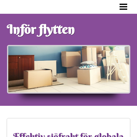
FÖRBERED DIG INFÖR FLYTTEN
KONSTEN ATT PACKA ETT FLYTTLAS
Inför flytten
FLYTTPACKA RÄTT
VAD SKA MAN TÄNKA PÅ
BLOGG
Effektiv sjöfrakt för globala