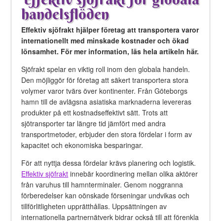
handelsflöden
Effektiv sjöfrakt hjälper företag att transportera varor
internationellt med minskade kostnader och ökad
lönsamhet. För mer information, läs hela artikeln här.
Sjöfrakt spelar en viktig roll inom den globala handeln.
Den möjliggör för företag att säkert transportera stora
volymer varor tvärs över kontinenter. Från Göteborgs
hamn till de avlägsna asiatiska marknaderna levereras
produkter på ett kostnadseffektivt sätt. Trots att
sjötransporter tar längre tid jämfört med andra
transportmetoder, erbjuder den stora fördelar i form av
kapacitet och ekonomiska besparingar.
För att nyttja dessa fördelar krävs planering och logistik.
Effektiv sjöfrakt
innebär koordinering mellan olika aktörer
från varuhus till hamnterminaler. Genom noggranna
förberedelser kan oönskade förseningar undvikas och
tillförlitligheten upprätthållas. Uppsättningen av
internationella partnernätverk bidrar också till att förenkla