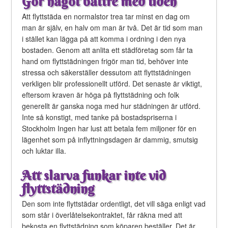
Gör något bättre med tiden
Att flyttstäda en normalstor trea tar minst en dag om
man är själv, en halv om man är två. Det är tid som man
i stället kan lägga på att komma i ordning i den nya
bostaden. Genom att anlita ett städföretag som får ta
hand om flyttstädningen frigör man tid, behöver inte
stressa och säkerställer dessutom att flyttstädningen
verkligen blir professionellt utförd. Det senaste är viktigt,
eftersom kraven är höga på flyttstädning och folk
generellt är ganska noga med hur städningen är utförd.
Inte så konstigt, med tanke på bostadspriserna i
Stockholm Ingen har lust att betala fem miljoner för en
lägenhet som på inflyttningsdagen är dammig, smutsig
och luktar illa.
Att slarva funkar inte vid
flyttstädning
Den som inte flyttstädar ordentligt, det vill säga enligt vad
som står i överlåtelsekontraktet, får räkna med att
bekosta en flyttstädning som köparen beställer. Det är