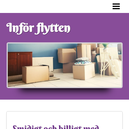
FÖRBERED DIG INFÖR FLYTTEN
KONSTEN ATT PACKA ETT FLYTTLAS
Inför flytten
FLYTTPACKA RÄTT
VAD SKA MAN TÄNKA PÅ
BLOGG
Smidigt och billigt med