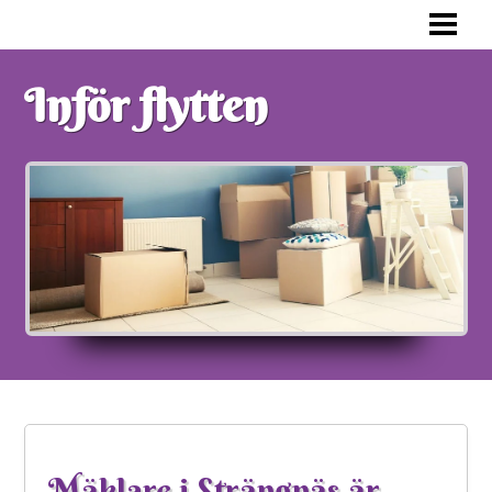
FÖRBERED DIG INFÖR FLYTTEN
KONSTEN ATT PACKA ETT FLYTTLAS
Inför flytten
FLYTTPACKA RÄTT
VAD SKA MAN TÄNKA PÅ
BLOGG
Mäklare i Strängnäs är