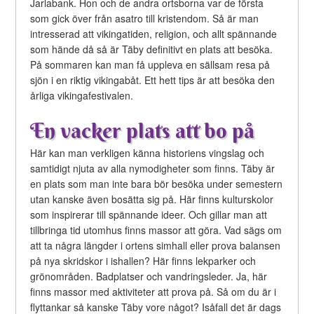
Jarlabank. Hon och de andra ortsborna var de första
som gick över från asatro till kristendom. Så är man
intresserad att vikingatiden, religion, och allt spännande
som hände då så är Täby definitivt en plats att besöka.
På sommaren kan man få uppleva en sällsam resa på
sjön i en riktig vikingabåt. Ett hett tips är att besöka den
årliga vikingafestivalen.
En vacker plats att bo på
Här kan man verkligen känna historiens vingslag och
samtidigt njuta av alla nymodigheter som finns. Täby är
en plats som man inte bara bör besöka under semestern
utan kanske även bosätta sig på. Här finns kulturskolor
som inspirerar till spännande ideer. Och gillar man att
tillbringa tid utomhus finns massor att göra. Vad sägs om
att ta några längder i ortens simhall eller prova balansen
på nya skridskor i ishallen? Här finns lekparker och
grönområden. Badplatser och vandringsleder. Ja, här
finns massor med aktiviteter att prova på. Så om du är i
flyttankar så kanske Täby vore något? Isåfall det är dags