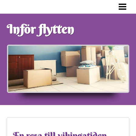
FÖRBERED DIG INFÖR FLYTTEN
KONSTEN ATT PACKA ETT FLYTTLAS
Inför flytten
FLYTTPACKA RÄTT
VAD SKA MAN TÄNKA PÅ
BLOGG
En resa till vikingatiden