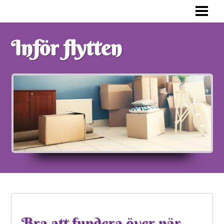
FÖRBERED DIG INFÖR FLYTTEN
KONSTEN ATT PACKA ETT FLYTTLAS
Inför flytten
FLYTTPACKA RÄTT
VAD SKA MAN TÄNKA PÅ
BLOGG
Bra att fundera över när