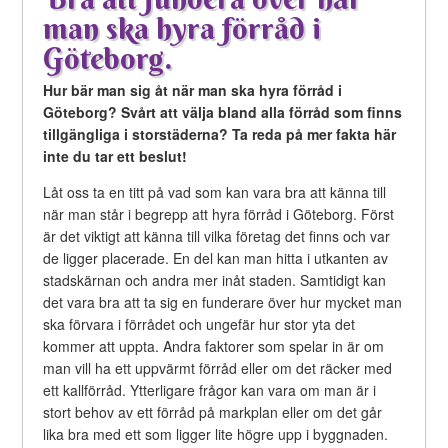
man ska hyra förråd i
Göteborg.
Hur bär man sig åt när man ska hyra förråd i
Göteborg? Svårt att välja bland alla förråd som finns
tillgängliga i storstäderna? Ta reda på mer fakta här
inte du tar ett beslut!
Låt oss ta en titt på vad som kan vara bra att känna till
när man står i begrepp att hyra förråd i Göteborg. Först
är det viktigt att känna till vilka företag det finns och var
de ligger placerade. En del kan man hitta i utkanten av
stadskärnan och andra mer inåt staden. Samtidigt kan
det vara bra att ta sig en funderare över hur mycket man
ska förvara i förrådet och ungefär hur stor yta det
kommer att uppta. Andra faktorer som spelar in är om
man vill ha ett uppvärmt förråd eller om det räcker med
ett kallförråd. Ytterligare frågor kan vara om man är i
stort behov av ett förråd på markplan eller om det går
lika bra med ett som ligger lite högre upp i byggnaden.